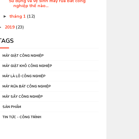
Sử dụng và vệ sinh máy rửa bát công
nghiệp thế nào...
tháng 1
(12)
►
2019
(23)
►
TAGS
MÁY GIẶT CÔNG NGHIỆP
MÁY GIẶT KHÔ CÔNG NGHIỆP
MÁY LÀ LÔ CÔNG NGHIỆP
MÁY RỬA BÁT CÔNG NGHIỆP
MÁY SẤY CÔNG NGHIỆP
SẢN PHẨM
TIN TỨC - CÔNG TRÌNH