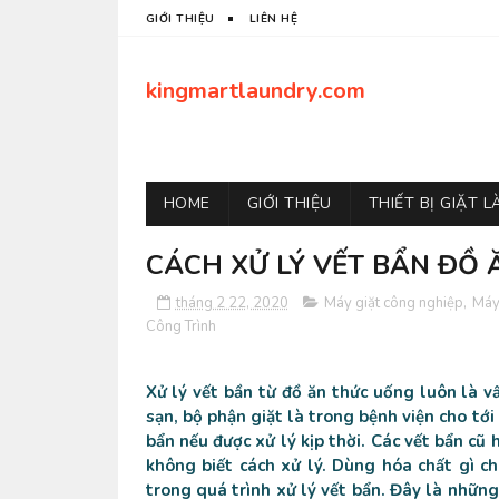
GIỚI THIỆU
LIÊN HỆ
kingmartlaundry.com
HOME
GIỚI THIỆU
THIẾT BỊ GIẶT 
CÁCH XỬ LÝ VẾT BẨN ĐỒ 
tháng 2 22, 2020
Máy giặt công nghiệp
,
Máy
Công Trình
Xử lý vết bần từ đồ ăn thức uống luôn là v
sạn, bộ phận giặt là trong bệnh viện cho tới
bẩn nếu được xử lý kịp thời. Các vết bẩn cũ
không biết cách xử lý. Dùng hóa chất gì c
trong quá trình xử lý vết bẩn. Đây là những