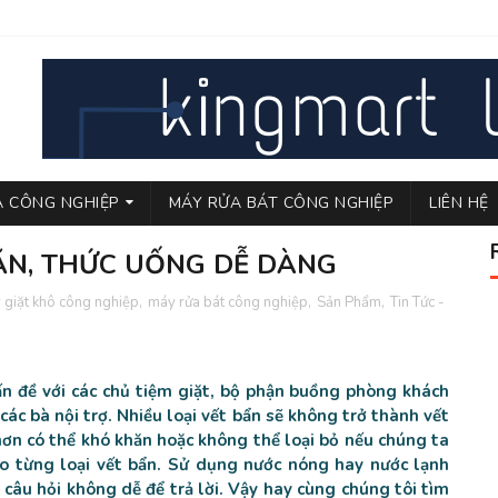
LÀ CÔNG NGHIỆP
MÁY RỬA BÁT CÔNG NGHIỆP
LIÊN HỆ
ĂN, THỨC UỐNG DỄ DÀNG
 giặt khô công nghiệp
,
máy rửa bát công nghiệp
,
Sản Phẩm
,
Tin Tức -
ấn đề với các chủ tiệm giặt, bộ phận buồng phòng khách
 các bà nội trợ. Nhiều loại vết bẩn sẽ không trở thành vết
 hơn có thể khó khăn hoặc không thể loại bỏ nếu chúng ta
ho từng loại vết bẩn. Sử dụng nước nóng hay nước lạnh
 câu hỏi không dễ để trả lời. Vậy hay cùng chúng tôi tìm