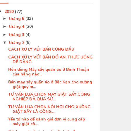
2020
(77)
▼
tháng 5
(33)
►
tháng 4
(20)
►
tháng 3
(4)
►
tháng 2
(8)
▼
CÁCH XỬ LÝ VẾT BẨN CỨNG ĐẦU
CÁCH XỬ LÝ VẾT BẨN ĐỒ ĂN, THỨC UỐNG
DỄ DÀNG
Nên dùng Máy sấy quần áo ở Bình Thuận
của hãng nào...
Bán máy sấy quần áo ở Bắc Kạn cho xưởng
giặt quy m...
TƯ VẤN LỰA CHỌN MÁY GIẶT SẤY CÔNG
NGHIỆP ĐÃ QUA SỬ...
TƯ VẤN LỰA CHỌN NỒI HƠI CHO XƯỞNG
GIẶT SẤY LÀ CÔNG...
Yếu tố nào để đánh giá đơn vị cung cấp
máy giặt cô...