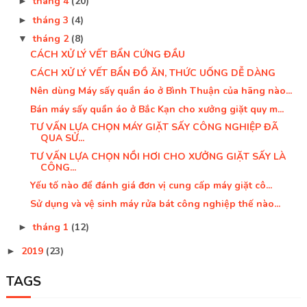
tháng 4
(20)
►
tháng 3
(4)
►
tháng 2
(8)
▼
CÁCH XỬ LÝ VẾT BẨN CỨNG ĐẦU
CÁCH XỬ LÝ VẾT BẨN ĐỒ ĂN, THỨC UỐNG DỄ DÀNG
Nên dùng Máy sấy quần áo ở Bình Thuận của hãng nào...
Bán máy sấy quần áo ở Bắc Kạn cho xưởng giặt quy m...
TƯ VẤN LỰA CHỌN MÁY GIẶT SẤY CÔNG NGHIỆP ĐÃ
QUA SỬ...
TƯ VẤN LỰA CHỌN NỒI HƠI CHO XƯỞNG GIẶT SẤY LÀ
CÔNG...
Yếu tố nào để đánh giá đơn vị cung cấp máy giặt cô...
Sử dụng và vệ sinh máy rửa bát công nghiệp thế nào...
tháng 1
(12)
►
2019
(23)
►
TAGS