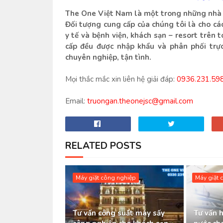
The One Việt Nam là một trong những nhà c
Đối tượng cung cấp của chúng tôi là cho c
y tế và bệnh viện, khách sạn – resort tr
cấp đều được nhập khẩu và phân phối trực
chuyên nghiệp, tận tình.
Mọi thắc mắc xin liên hệ giải đáp:
0936.231.59
Email:
truongan.theonejsc@gmail.com
RELATED POSTS
Máy giặt công nghiệp
Máy giặt 
Tư vấn công suất máy sấy
Tư vấn 