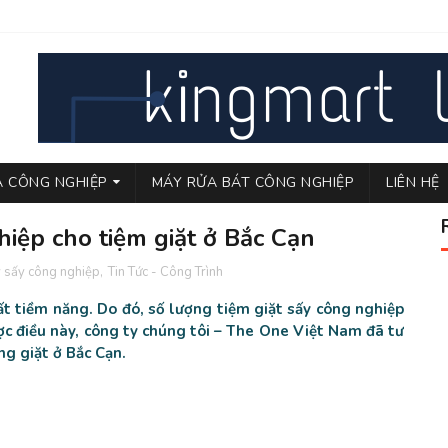
LÀ CÔNG NGHIỆP
MÁY RỬA BÁT CÔNG NGHIỆP
LIÊN HỆ
hiệp cho tiệm giặt ở Bắc Cạn
 sấy công nghiệp
,
Tin Tức - Công Trình
ất tiềm năng. Do đó, số lượng tiệm giặt sấy công nghiệp
c điều này, công ty chúng tôi – The One Việt Nam đã tư
ng giặt ở Bắc Cạn.