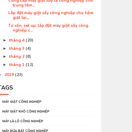
Cung cấp máy giặt sấy là công nghiệp cho
trung tâm...
Lắp đặt máy giặt sấy công nghiệp cho tiệm
giặt tại...
Tư vấn, set up, lắp đặt máy giặt sấy công
nghiệp c...
tháng 4
(20)
►
tháng 3
(4)
►
tháng 2
(8)
►
tháng 1
(12)
►
2019
(23)
►
TAGS
MÁY GIẶT CÔNG NGHIỆP
MÁY GIẶT KHÔ CÔNG NGHIỆP
MÁY LÀ LÔ CÔNG NGHIỆP
MÁY RỬA BÁT CÔNG NGHIỆP